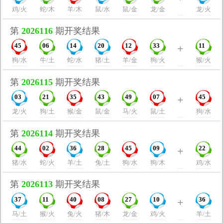
鸡/火
蛇/木
羊/木
鼠/水
鼠/金
龙/金
龙/火
第
2026116
期开奖结果
45
06
14
20
12
33
+
11
狗/水
牛/土
蛇/水
猪/土
羊/金
狗/火
猴/火
第
2026115
期开奖结果
03
21
35
43
49
07
+
45
龙/火
狗/土
猴/金
鼠/金
马/火
鼠/土
狗/水
第
2026114
期开奖结果
44
02
36
28
45
09
+
22
猪/水
蛇/火
羊/土
兔/土
狗/水
狗/木
鸡/水
第
2026113
期开奖结果
37
11
40
08
27
10
+
36
马/土
猴/火
兔/火
猪/木
龙/金
鸡/火
羊/土