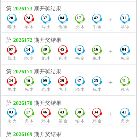
第
2026173
期开奖结果
20
24
37
04
17
42
+
31
猪/土
羊/木
马/土
兔/金
虎/木
牛/金
鼠/水
第
2026172
期开奖结果
07
14
39
45
42
16
+
04
鼠/土
蛇/水
龙/木
狗/水
牛/金
兔/木
兔/金
第
2026171
期开奖结果
24
16
09
29
47
25
+
11
羊/木
兔/木
狗/木
虎/土
猴/木
马/木
猴/火
第
2026170
期开奖结果
03
17
46
43
38
34
+
41
龙/火
虎/木
鸡/木
鼠/金
蛇/木
鸡/金
虎/火
第
2026169
期开奖结果