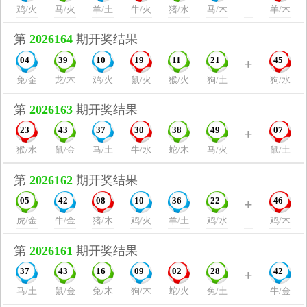
鸡/火
马/火
羊/土
牛/火
猪/水
马/木
羊/木
第
2026164
期开奖结果
04
39
10
19
11
21
+
45
兔/金
龙/木
鸡/火
鼠/火
猴/火
狗/土
狗/水
第
2026163
期开奖结果
23
43
37
30
38
49
+
07
猴/水
鼠/金
马/土
牛/水
蛇/木
马/火
鼠/土
第
2026162
期开奖结果
05
42
08
10
36
22
+
46
虎/金
牛/金
猪/木
鸡/火
羊/土
鸡/水
鸡/木
第
2026161
期开奖结果
37
43
16
09
02
28
+
42
马/土
鼠/金
兔/木
狗/木
蛇/火
兔/土
牛/金