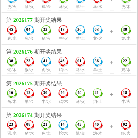
虎/火
鼠/火
鸡/金
马/火
羊/土
马/水
虎/木
第
2026177
期开奖结果
45
04
32
18
36
03
+
39
狗/水
兔/金
猪/火
牛/火
羊/土
龙/火
龙/木
第
2026176
期开奖结果
38
23
41
46
01
36
+
22
蛇/木
猴/水
虎/火
鸡/木
马/水
羊/土
鸡/水
第
2026175
期开奖结果
16
12
30
46
49
21
+
18
兔/木
羊/金
牛/水
鸡/木
马/火
狗/土
牛/火
第
2026174
期开奖结果
23
08
21
14
43
46
+
02
猴/水
猪/木
狗/土
蛇/水
鼠/金
鸡/木
蛇/火