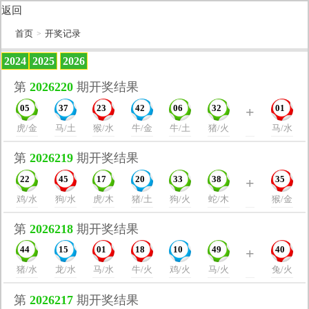
返回
首页
开奖记录
>
2024
2025
2026
第
2026220
期开奖结果
05
37
23
42
06
32
+
01
虎/金
马/土
猴/水
牛/金
牛/土
猪/火
马/水
第
2026219
期开奖结果
22
45
17
20
33
38
+
35
鸡/水
狗/水
虎/木
猪/土
狗/火
蛇/木
猴/金
第
2026218
期开奖结果
44
15
01
18
10
49
+
40
猪/水
龙/水
马/水
牛/火
鸡/火
马/火
兔/火
第
2026217
期开奖结果