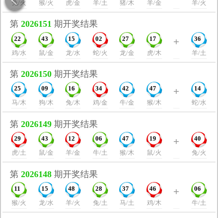
兔/火
猴/火
虎/金
羊/土
猪/木
羊/金
羊/火
第
2026151
期开奖结果
22
43
15
02
27
17
+
36
鸡/水
鼠/金
龙/水
蛇/火
龙/金
虎/木
羊/土
第
2026150
期开奖结果
25
09
16
34
42
47
+
14
马/木
狗/木
兔/木
鸡/金
牛/金
猴/木
蛇/水
第
2026149
期开奖结果
29
43
12
06
47
19
+
40
虎/土
鼠/金
羊/金
牛/土
猴/木
鼠/火
兔/火
第
2026148
期开奖结果
11
15
48
28
37
46
+
06
猴/火
龙/水
羊/火
兔/土
马/土
鸡/木
牛/土