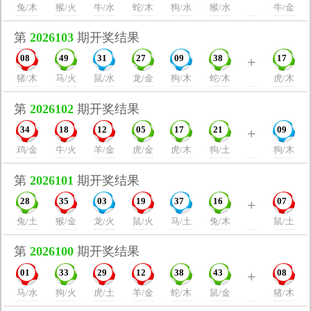
兔/木
猴/火
牛/水
蛇/木
狗/水
猴/水
牛/金
第
2026103
期开奖结果
08
49
31
27
09
38
+
17
猪/木
马/火
鼠/水
龙/金
狗/木
蛇/木
虎/木
第
2026102
期开奖结果
34
18
12
05
17
21
+
09
鸡/金
牛/火
羊/金
虎/金
虎/木
狗/土
狗/木
第
2026101
期开奖结果
28
35
03
19
37
16
+
07
兔/土
猴/金
龙/火
鼠/火
马/土
兔/木
鼠/土
第
2026100
期开奖结果
01
33
29
12
38
43
+
08
马/水
狗/火
虎/土
羊/金
蛇/木
鼠/金
猪/木