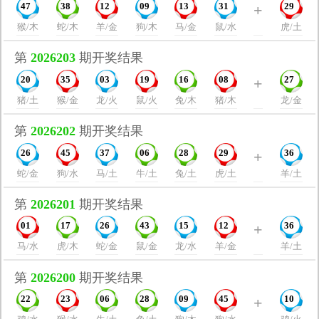
47
38
12
09
13
31
+
29
猴/木
蛇/木
羊/金
狗/木
马/金
鼠/水
虎/土
第
2026203
期开奖结果
20
35
03
19
16
08
+
27
猪/土
猴/金
龙/火
鼠/火
兔/木
猪/木
龙/金
第
2026202
期开奖结果
26
45
37
06
28
29
+
36
蛇/金
狗/水
马/土
牛/土
兔/土
虎/土
羊/土
第
2026201
期开奖结果
01
17
26
43
15
12
+
36
马/水
虎/木
蛇/金
鼠/金
龙/水
羊/金
羊/土
第
2026200
期开奖结果
22
23
06
28
09
45
+
10