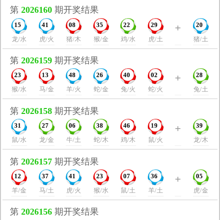
第
2026160
期开奖结果
15
41
08
35
22
29
+
20
龙/水
虎/火
猪/木
猴/金
鸡/水
虎/土
猪/土
第
2026159
期开奖结果
23
13
48
26
40
02
+
28
猴/水
马/金
羊/火
蛇/金
兔/火
蛇/火
兔/土
第
2026158
期开奖结果
31
27
06
38
46
19
+
39
鼠/水
龙/金
牛/土
蛇/木
鸡/木
鼠/火
龙/木
第
2026157
期开奖结果
12
37
41
23
07
36
+
05
羊/金
马/土
虎/火
猴/水
鼠/土
羊/土
虎/金
第
2026156
期开奖结果