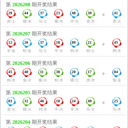
第
2026208
期开奖结果
29
44
37
23
48
39
+
41
虎/土
猪/水
马/土
猴/水
羊/火
龙/木
虎/火
第
2026207
期开奖结果
12
26
37
18
09
21
+
45
羊/金
蛇/金
马/土
牛/火
狗/木
狗/土
狗/水
第
2026206
期开奖结果
45
40
11
38
20
17
+
04
狗/水
兔/火
猴/火
蛇/木
猪/土
虎/木
兔/金
第
2026205
期开奖结果
03
32
46
18
24
49
+
25
龙/火
猪/火
鸡/木
牛/火
羊/木
马/火
马/木
第
2026204
期开奖结果