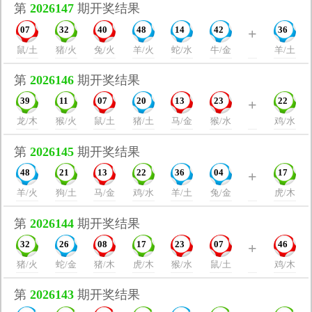
第
2026147
期开奖结果
07
32
40
48
14
42
+
36
鼠/土
猪/火
兔/火
羊/火
蛇/水
牛/金
羊/土
第
2026146
期开奖结果
39
11
07
20
13
23
+
22
龙/木
猴/火
鼠/土
猪/土
马/金
猴/水
鸡/水
第
2026145
期开奖结果
48
21
13
22
36
04
+
17
羊/火
狗/土
马/金
鸡/水
羊/土
兔/金
虎/木
第
2026144
期开奖结果
32
26
08
17
23
07
+
46
猪/火
蛇/金
猪/木
虎/木
猴/水
鼠/土
鸡/木
第
2026143
期开奖结果