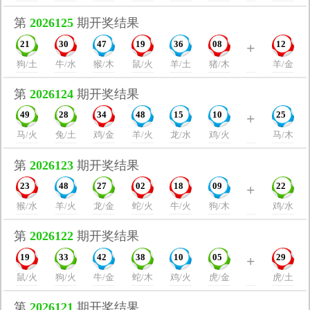
第
2026125
期开奖结果
21
30
47
19
36
08
+
12
狗/土
牛/水
猴/木
鼠/火
羊/土
猪/木
羊/金
第
2026124
期开奖结果
49
28
34
48
15
10
+
25
马/火
兔/土
鸡/金
羊/火
龙/水
鸡/火
马/木
第
2026123
期开奖结果
23
48
27
02
18
09
+
22
猴/水
羊/火
龙/金
蛇/火
牛/火
狗/木
鸡/水
第
2026122
期开奖结果
19
33
42
38
10
05
+
29
鼠/火
狗/火
牛/金
蛇/木
鸡/火
虎/金
虎/土
第
2026121
期开奖结果