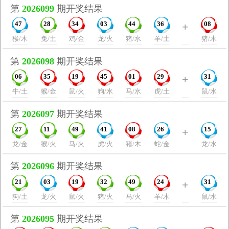
第
2026099
期开奖结果
47
28
34
03
44
36
+
08
猴/木
兔/土
鸡/金
龙/火
猪/水
羊/土
猪/木
第
2026098
期开奖结果
06
35
19
45
01
29
+
31
牛/土
猴/金
鼠/火
狗/水
马/水
虎/土
鼠/水
第
2026097
期开奖结果
27
11
49
41
08
26
+
15
龙/金
猴/火
马/火
虎/火
猪/木
蛇/金
龙/水
第
2026096
期开奖结果
21
03
19
32
49
24
+
31
狗/土
龙/火
鼠/火
猪/火
马/火
羊/木
鼠/水
第
2026095
期开奖结果