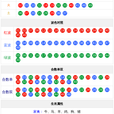
火
02
03
10
11
18
19
32
33
40
41
48
49
土
06
07
20
21
28
29
36
37
波色对照
01
02
07
08
12
13
18
19
23
24
29
30
34
35
40
红波
45
46
03
04
09
10
14
15
20
25
26
31
36
37
41
42
47
蓝波
48
05
06
11
16
17
21
22
27
28
32
33
38
39
43
44
绿波
49
合数单双
01
03
05
07
09
10
12
14
16
18
21
23
25
27
29
合数单
30
32
34
36
38
41
43
45
47
49
02
04
06
08
11
13
15
17
19
20
22
24
26
28
31
合数双
33
35
37
39
40
42
44
46
48
生肖属性
家禽：
牛、马、羊、鸡、狗、猪